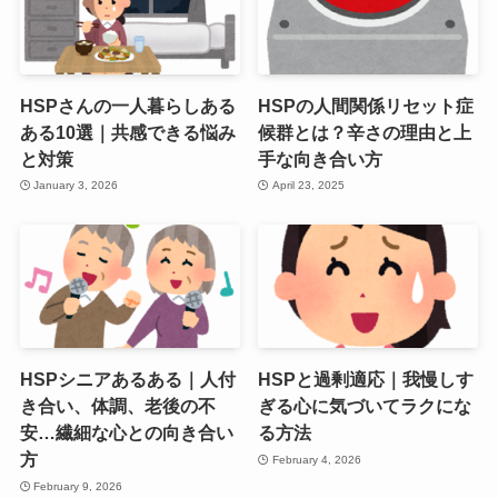
HSPさんの一人暮らしある
HSPの人間関係リセット症
ある10選｜共感できる悩み
候群とは？辛さの理由と上
と対策
手な向き合い方
January 3, 2026
April 23, 2025
HSPシニアあるある｜人付
HSPと過剰適応｜我慢しす
き合い、体調、老後の不
ぎる心に気づいてラクにな
安…繊細な心との向き合い
る方法
方
February 4, 2026
February 9, 2026