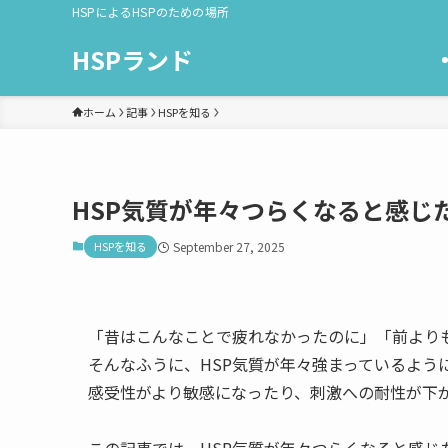
HSPによるHSPのための場所
HSPランド
ホーム
記事
HSPを知る
HSP気質が年々つらくなると感じ
HSPを知る
September 27, 2025
「昔はこんなことで疲れなかったのに」「前より
そんなふうに、HSP気質が年々強まっているよう
感受性がより敏感になったり、刺激への耐性が下