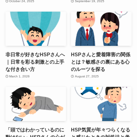
October 24, 2025
September 19, 2025
非日常が好きなHSPさんへ
HSPさんと愛着障害の関係
｜日常を彩る刺激との上手
とは？敏感さの裏にある心
な付き合い方
のルーツを探る
March 1, 2026
August 27, 2025
「頭ではわかっているのに
HSP気質が年々つらくなる
動けない」HSPさんの心が
と感じたときの対処法と考