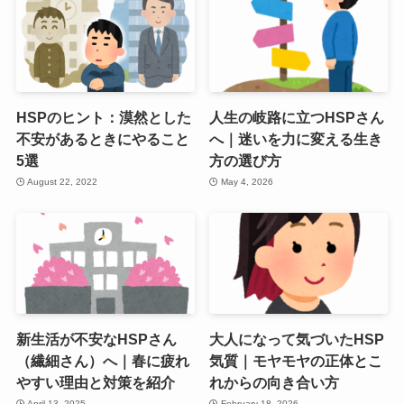
HSPのヒント：漠然とした
人生の岐路に立つHSPさん
不安があるときにやること
へ｜迷いを力に変える生き
5選
方の選び方
August 22, 2022
May 4, 2026
新生活が不安なHSPさん
大人になって気づいたHSP
（繊細さん）へ｜春に疲れ
気質｜モヤモヤの正体とこ
やすい理由と対策を紹介
れからの向き合い方
April 13, 2025
February 18, 2026