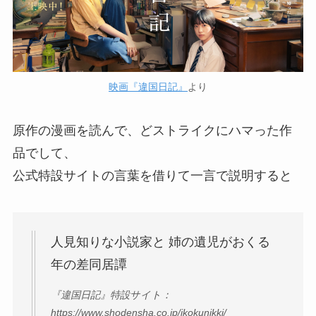
映画『違国日記』
より
原作の漫画を読んで、どストライクにハマった作
品でして、
公式特設サイトの言葉を借りて一言で説明すると
人見知りな小説家と 姉の遺児がおくる
年の差同居譚
『違国日記』特設サイト：
https://www.shodensha.co.jp/ikokunikki/