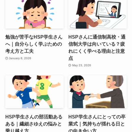
勉強が苦手なHSP学生さん
HSPさんに通信制高校・通
へ｜自分らしく学ぶための
信制大学は向いている？疲
考え方と工夫
れにくく学べる理由と注意
点
January 8, 2026
May 23, 2026
HSP学生さんの部活動ある
HSP学生さんにとっての卒
ある｜繊細さゆえの悩みと
業式｜気持ちが揺れる日と
乗り越え方
の向き合い方