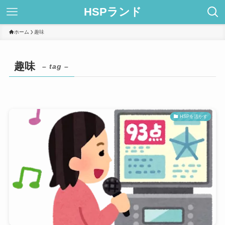
HSPランド
ホーム
趣味
趣味
– tag –
HSPを活かす