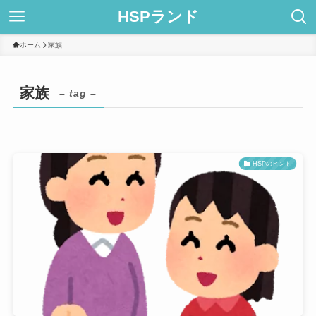
HSPランド
ホーム
家族
家族
– tag –
HSPのヒント